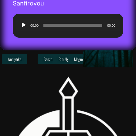
Sanfirovou
Audio
00:00
00:00
přehrávač
Analytika
Senzor
Rituály
Magie