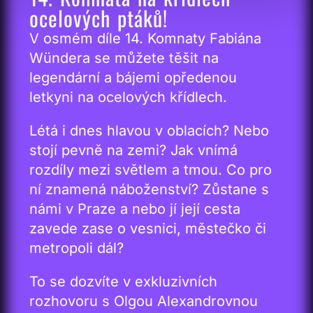
ocelových ptáků!
V osmém díle 14. Komnaty Fabiána
Wündera se můžete těšit na
legendární a bájemi opředenou
letkyni na ocelových křídlech.
Létá i dnes hlavou v oblacích? Nebo
stojí pevně na zemi? Jak vnímá
rozdíly mezi světlem a tmou. Co pro
ní znamená náboženství? Zůstane s
námi v Praze a nebo jí její cesta
zavede zase o vesnici, městečko či
metropoli dál?
To se dozvíte v exkluzivních
rozhovoru s Olgou Alexandrovnou