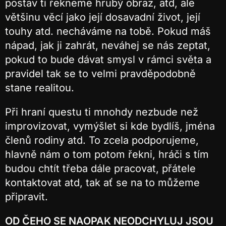
postav ti řekneme hrubý obraz, atd, ale
většinu věcí jako její dosavadní život, její
touhy atd. necháváme na tobě. Pokud máš
nápad, jak ji zahrát, neváhej se nás zeptat,
pokud to bude dávat smysl v rámci světa a
pravidel tak se to velmi pravděpodobně
stane realitou.
Při hraní questu ti mnohdy nezbude než
improvizovat, vymýšlet si kde bydlíš, jména
členů rodiny atd. To zcela podporujeme,
hlavně nám o tom potom řekni, hráči s tím
budou chtít třeba dále pracovat, přátele
kontaktovat atd, tak ať se na to můžeme
připravit.
OD ČEHO SE NAOPAK NEODCHYLUJ JSOU