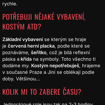
rychle.
POTŘEBUJI NĚJAKÉ VYBAVENÍ,
KOSTÝM ATD?
Základní vybavení
se kterým se hraje
je
červená herní placka
, podle které se
poznáváme,
šeřítko
, což je bílá reflexní
páska a
křída
na symboly. Toto všechno ti
dodáme my.
Kostým nepotřebuješ
, hrajeme
v současné Praze a Jiní se oblékají podle
doby. Většinou…
KOLIK MI TO ZABERE ČASU?
Jednorázové role jsou tak na 2-3 hodiny