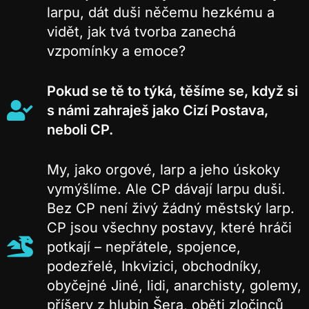
larpu, dát duši něčemu hezkému a
vidět, jak tvá tvorba zanechá
vzpomínky a emoce?
Pokud se tě to týká, těšíme se, když si
s námi zahraješ jako Cizí Postava,
neboli CP.
My, jako orgové, larp a jeho úskoky
vymýšlíme. Ale CP dávají larpu duši.
Bez CP není živý žádný městský larp.
CP jsou všechny postavy, které hráči
potkají – nepřátele, spojence,
podezřelé, Inkvizici, obchodníky,
obyčejné Jiné, lidi, anarchisty, golemy,
příšery z hlubin Šera, oběti zločinců