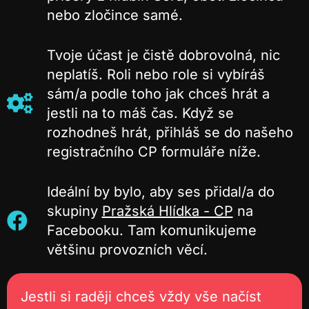
nebo zločince samé.
Tvoje účast je čistě dobrovolná, nic
neplatíš. Roli nebo role si vybíráš
sám/a podle toho jak chceš hrát a
jestli na to máš čas. Když se
rozhodneš hrát, přihláš se do našeho
registračního CP formuláře níže.
Ideální by bylo, aby ses přidal/a do
skupiny
Pražská Hlídka - CP
na
Facebooku. Tam komunikujeme
většinu provozních věcí.
Jestli si raději chceš vždy vše načíst