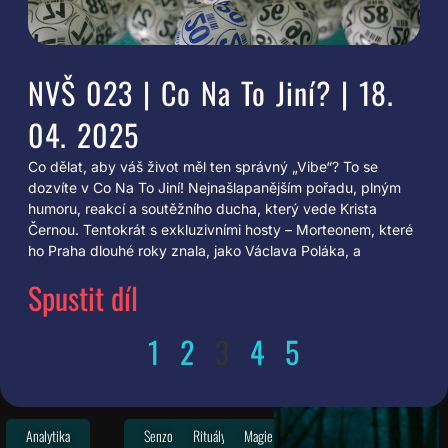
NVŠ 023 | Co Na To Jiní? | 18.
04. 2025
Co dělat, aby váš život měl ten správný „Vibe“? To se
dozvíte v Co Na To Jiní! Nejnašlapanějším pořadu, plným
humoru, reakcí a soutěžního ducha, který vede Krista
Černou. Tentokrát s exkluzivními hosty – Morteonem, které
ho Praha dlouhé roky znala, jako Václava Poláka, a
Spustit díl
1
2
3
4
5
Analytika
Senzor
Rituály
Magie