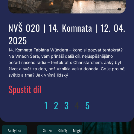
NVŠ 020 | 14. Komnata | 12. 04.
2025
14. Komnata Fabiána Wündera – koho si pozvat tentokrát?
Na Vlnách Šera, vám přináší další díl, nejúspěšnějšího
pořad našeho rádia – tentokrát s Charistarchem. Jaký byl
život a svět za dob, než vznikla velká dohoda. Co je pro něj
světlo a tma? Jak vnímá lidský
Spustit díl
1
2
3
4
5
Analytika
Senzor
Rituály
Magie