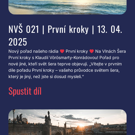
NVŠ 021 | První kroky | 13. 04.
2025
Nový pořad našeho rádia
První kroky
Na Vlnách Šera
První kroky s Klaudií Vörösmarty-Konrádovou! Pořad pro
nové jiné, kteří svět šera teprve objevují. „Vítejte v prvním
díle pořadu První kroky – vašeho průvodce světem šera,
který je jiný, než jste si dosud mysleli.“
Spustit díl